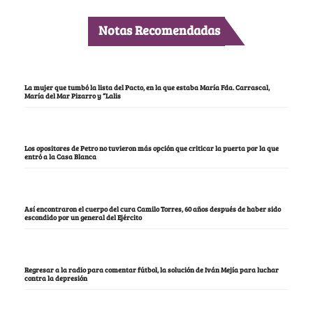
Notas Recomendadas
La mujer que tumbó la lista del Pacto, en la que estaba María Fda. Carrascal,
María del Mar Pizarro y “Lalis
Los opositores de Petro no tuvieron más opción que criticar la puerta por la que
entró a la Casa Blanca
Así encontraron el cuerpo del cura Camilo Torres, 60 años después de haber sido
escondido por un general del Ejército
Regresar a la radio para comentar fútbol, la solución de Iván Mejía para luchar
contra la depresión