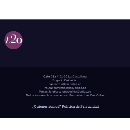
Calle 98a # 51-69 La Castellana
Bogotá, Colombia.
contacto @las2orillas.co
Pauta:
comercial@las2orillas.co
Temas Juridicos:
juridico@las2orillas.co
Todos los derechos reservados. Fundación Las Dos Orillas
¿Quiénes somos?
Política de Privacidad