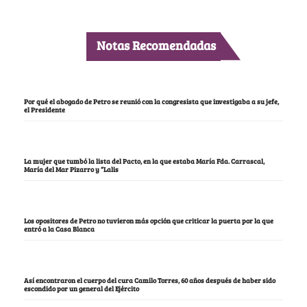
Notas Recomendadas
Por qué el abogado de Petro se reunió con la congresista que investigaba a su jefe,
el Presidente
La mujer que tumbó la lista del Pacto, en la que estaba María Fda. Carrascal,
María del Mar Pizarro y “Lalis
Los opositores de Petro no tuvieron más opción que criticar la puerta por la que
entró a la Casa Blanca
Así encontraron el cuerpo del cura Camilo Torres, 60 años después de haber sido
escondido por un general del Ejército