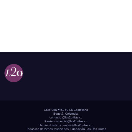
Calle 98a # 51-69 La Castellana
Bogotá, Colombia.
contacto @las2orillas.co
Pauta:
comercial@las2orillas.co
Temas Juridicos:
juridico@las2orillas.co
Todos los derechos reservados. Fundación Las Dos Orillas