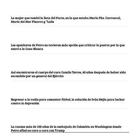
La mujer que tumbó la lista del Pacto, en la que estaba María Fda. Carrascal,
María del Mar Pizarro y “Lalis
Los opositores de Petro no tuvieron más opción que criticar la puerta por la que
entró a la Casa Blanca
Así encontraron el cuerpo del cura Camilo Torres, 60 años después de haber sido
escondido por un general del Ejército
Regresar a la radio para comentar fútbol, la solución de Iván Mejía para luchar
contra la depresión
La casona más de 100 años de la embajada de Colombia en Washington donde
Petro afinó su cara a cara con Trump