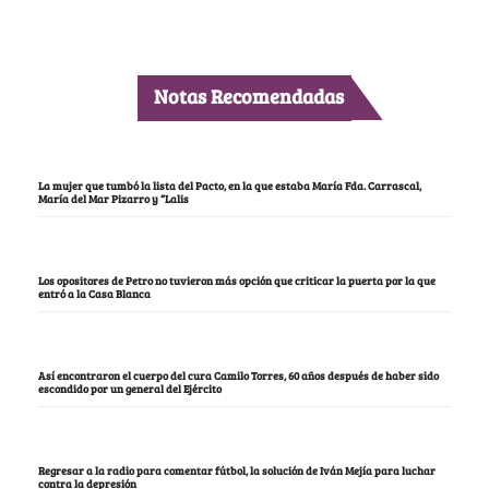
Notas Recomendadas
La mujer que tumbó la lista del Pacto, en la que estaba María Fda. Carrascal,
María del Mar Pizarro y “Lalis
Los opositores de Petro no tuvieron más opción que criticar la puerta por la que
entró a la Casa Blanca
Así encontraron el cuerpo del cura Camilo Torres, 60 años después de haber sido
escondido por un general del Ejército
Regresar a la radio para comentar fútbol, la solución de Iván Mejía para luchar
contra la depresión