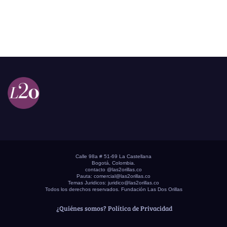
Calle 98a # 51-69 La Castellana
Bogotá, Colombia.
contacto @las2orillas.co
Pauta:
comercial@las2orillas.co
Temas Juridicos:
juridico@las2orillas.co
Todos los derechos reservados. Fundación Las Dos Orillas
¿Quiénes somos?
Política de Privacidad