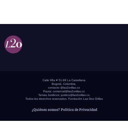
Calle 98a # 51-69 La Castellana
Bogotá, Colombia.
contacto @las2orillas.co
Pauta:
comercial@las2orillas.co
Temas Juridicos:
juridico@las2orillas.co
Todos los derechos reservados. Fundación Las Dos Orillas
¿Quiénes somos?
Política de Privacidad