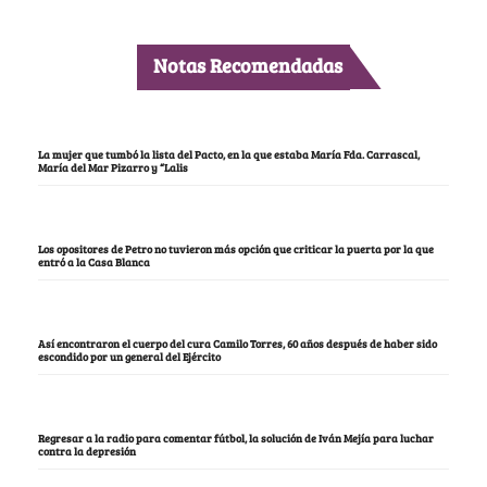
Notas Recomendadas
La mujer que tumbó la lista del Pacto, en la que estaba María Fda. Carrascal,
María del Mar Pizarro y “Lalis
Los opositores de Petro no tuvieron más opción que criticar la puerta por la que
entró a la Casa Blanca
Así encontraron el cuerpo del cura Camilo Torres, 60 años después de haber sido
escondido por un general del Ejército
Regresar a la radio para comentar fútbol, la solución de Iván Mejía para luchar
contra la depresión