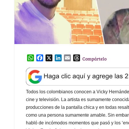
W
F
X
L
E
T
Compártelo
h
a
i
m
h
a
c
n
a
r
t
e
k
i
e
s
b
e
l
a
A
o
d
d
Todos los colombianos conocen a Vicky Hernández, 
p
o
I
s
cine y televisión. La artista es sumamente conoci
p
k
n
producciones de la pantalla chica y en todas resa
como una persona sumamente amable. Sin embargo, 
habló de incómodos momentos que pasó y los ‘enc