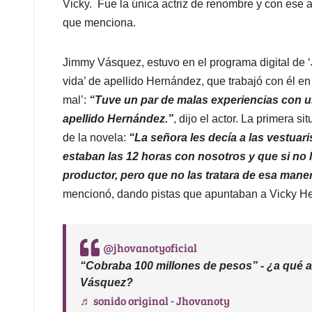
Vicky. Fue la única actriz de renombre y con ese a
que menciona.
Jimmy Vásquez, estuvo en el programa digital de ‘J
vida’ de apellido Hernández, que trabajó con él en 
mal’:
“Tuve un par de malas experiencias con 
apellido Hernández.”
, dijo el actor. La primera s
de la novela:
“La señora les decía a las vestuaris
estaban las 12 horas con nosotros y que si no l
productor, pero que no las tratara de esa ma
mencionó, dando pistas que apuntaban a Vicky H
@jhovanotyoficial
“Cobraba 100 millones de pesos” - ¿a qué a
Vásquez?
♬ sonido original - Jhovanoty