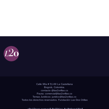
Calle 98a # 51-69 La Castellana
Bogotá, Colombia.
contacto @las2orillas.co
Pauta:
comercial@las2orillas.co
Temas Juridicos:
juridico@las2orillas.co
Todos los derechos reservados. Fundación Las Dos Orillas
¿Quiénes somos?
Política de Privacidad