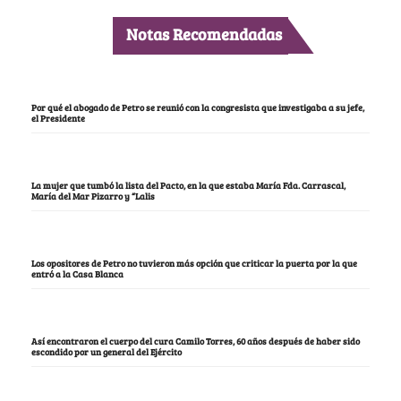
Notas Recomendadas
Por qué el abogado de Petro se reunió con la congresista que investigaba a su jefe,
el Presidente
La mujer que tumbó la lista del Pacto, en la que estaba María Fda. Carrascal,
María del Mar Pizarro y “Lalis
Los opositores de Petro no tuvieron más opción que criticar la puerta por la que
entró a la Casa Blanca
Así encontraron el cuerpo del cura Camilo Torres, 60 años después de haber sido
escondido por un general del Ejército