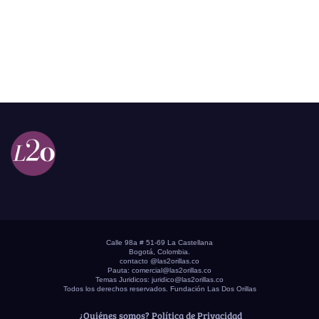
Calle 98a # 51-69 La Castellana
Bogotá, Colombia.
contacto @las2orillas.co
Pauta:
comercial@las2orillas.co
Temas Juridicos:
juridico@las2orillas.co
Todos los derechos reservados. Fundación Las Dos Orillas
¿Quiénes somos?
Política de Privacidad