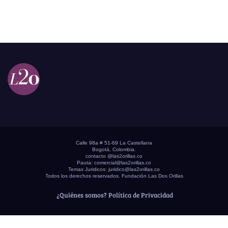
Calle 98a # 51-69 La Castellana
Bogotá, Colombia.
contacto @las2orillas.co
Pauta:
comercial@las2orillas.co
Temas Juridicos:
juridico@las2orillas.co
Todos los derechos reservados. Fundación Las Dos Orillas
¿Quiénes somos?
Política de Privacidad