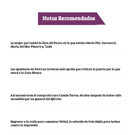
Notas Recomendadas
La mujer que tumbó la lista del Pacto, en la que estaba María Fda. Carrascal,
María del Mar Pizarro y “Lalis
Los opositores de Petro no tuvieron más opción que criticar la puerta por la que
entró a la Casa Blanca
Así encontraron el cuerpo del cura Camilo Torres, 60 años después de haber sido
escondido por un general del Ejército
Regresar a la radio para comentar fútbol, la solución de Iván Mejía para luchar
contra la depresión