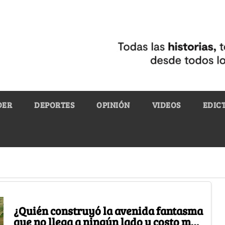
DER
DEPORTES
OPINIÓN
VIDEOS
EDIC
¿Quién construyó la avenida fantasma
que no llega a ningún lado y costo más