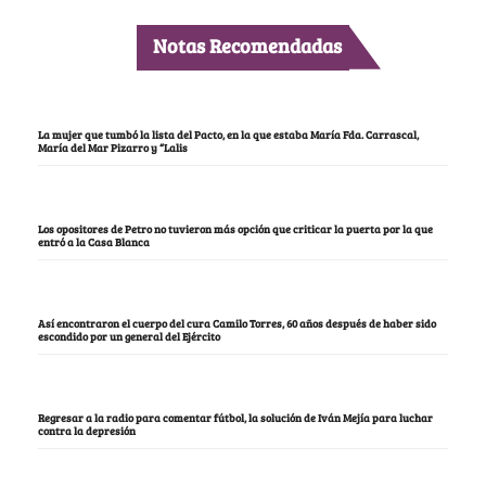
Notas Recomendadas
La mujer que tumbó la lista del Pacto, en la que estaba María Fda. Carrascal,
María del Mar Pizarro y “Lalis
Los opositores de Petro no tuvieron más opción que criticar la puerta por la que
entró a la Casa Blanca
Así encontraron el cuerpo del cura Camilo Torres, 60 años después de haber sido
escondido por un general del Ejército
Regresar a la radio para comentar fútbol, la solución de Iván Mejía para luchar
contra la depresión