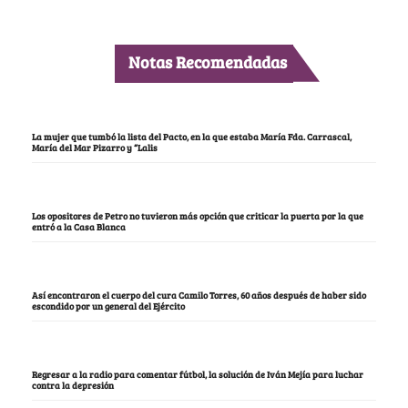
Notas Recomendadas
La mujer que tumbó la lista del Pacto, en la que estaba María Fda. Carrascal,
María del Mar Pizarro y “Lalis
Los opositores de Petro no tuvieron más opción que criticar la puerta por la que
entró a la Casa Blanca
Así encontraron el cuerpo del cura Camilo Torres, 60 años después de haber sido
escondido por un general del Ejército
Regresar a la radio para comentar fútbol, la solución de Iván Mejía para luchar
contra la depresión