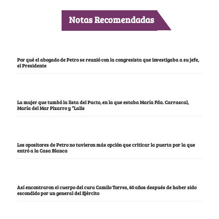
Notas Recomendadas
Por qué el abogado de Petro se reunió con la congresista que investigaba a su jefe,
el Presidente
La mujer que tumbó la lista del Pacto, en la que estaba María Fda. Carrascal,
María del Mar Pizarro y “Lalis
Los opositores de Petro no tuvieron más opción que criticar la puerta por la que
entró a la Casa Blanca
Así encontraron el cuerpo del cura Camilo Torres, 60 años después de haber sido
escondido por un general del Ejército