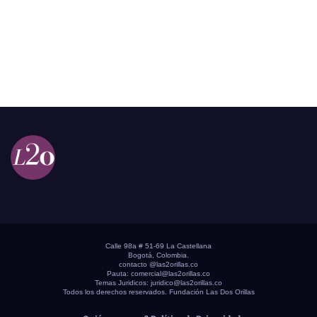
Calle 98a # 51-69 La Castellana
Bogotá, Colombia.
contacto @las2orillas.co
Pauta:
comercial@las2orillas.co
Temas Juridicos:
juridico@las2orillas.co
Todos los derechos reservados. Fundación Las Dos Orillas