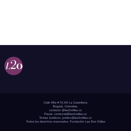
Calle 98a # 51-69 La Castellana
Bogotá, Colombia.
contacto @las2orillas.co
Pauta:
comercial@las2orillas.co
Temas Juridicos:
juridico@las2orillas.co
Todos los derechos reservados. Fundación Las Dos Orillas