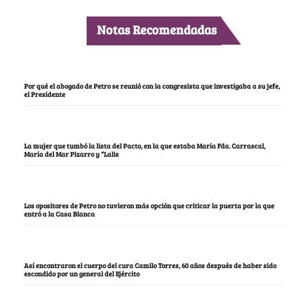
Notas Recomendadas
Por qué el abogado de Petro se reunió con la congresista que investigaba a su jefe,
el Presidente
La mujer que tumbó la lista del Pacto, en la que estaba María Fda. Carrascal,
María del Mar Pizarro y “Lalis
Los opositores de Petro no tuvieron más opción que criticar la puerta por la que
entró a la Casa Blanca
Así encontraron el cuerpo del cura Camilo Torres, 60 años después de haber sido
escondido por un general del Ejército