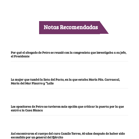
Notas Recomendadas
Por qué el abogado de Petro se reunió con la congresista que investigaba a su jefe,
el Presidente
La mujer que tumbó la lista del Pacto, en la que estaba María Fda. Carrascal,
María del Mar Pizarro y “Lalis
Los opositores de Petro no tuvieron más opción que criticar la puerta por la que
entró a la Casa Blanca
Así encontraron el cuerpo del cura Camilo Torres, 60 años después de haber sido
escondido por un general del Ejército