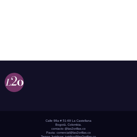
Calle 98a # 51-69 La Castellana
Bogotá, Colombia.
contacto @las2orillas.co
Pauta:
comercial@las2orillas.co
Temas Juridicos:
juridico@las2orillas.co