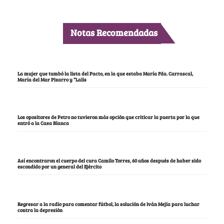
Notas Recomendadas
La mujer que tumbó la lista del Pacto, en la que estaba María Fda. Carrascal,
María del Mar Pizarro y “Lalis
Los opositores de Petro no tuvieron más opción que criticar la puerta por la que
entró a la Casa Blanca
Así encontraron el cuerpo del cura Camilo Torres, 60 años después de haber sido
escondido por un general del Ejército
Regresar a la radio para comentar fútbol, la solución de Iván Mejía para luchar
contra la depresión