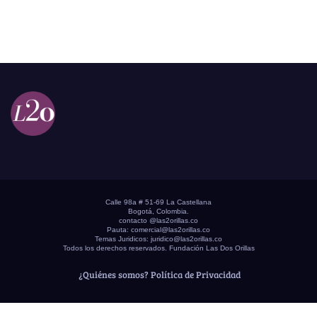
Calle 98a # 51-69 La Castellana
Bogotá, Colombia.
contacto @las2orillas.co
Pauta:
comercial@las2orillas.co
Temas Juridicos:
juridico@las2orillas.co
Todos los derechos reservados. Fundación Las Dos Orillas
¿Quiénes somos?
Política de Privacidad