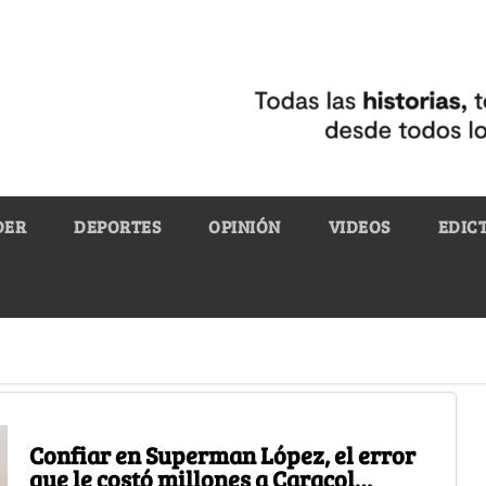
DER
DEPORTES
OPINIÓN
VIDEOS
EDIC
Confiar en Superman López, el error
que le costó millones a Caracol