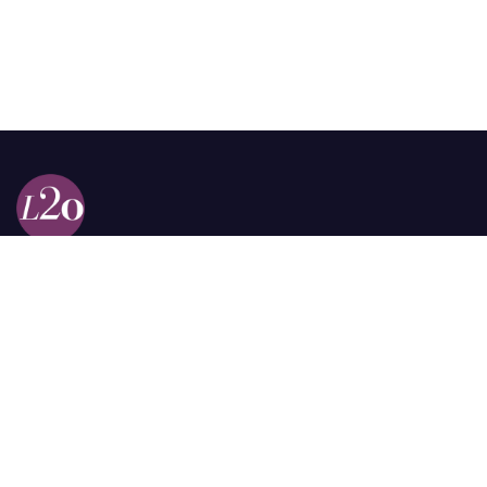
Calle 98a # 51-69 La Castellana
Bogotá, Colombia.
contacto @las2orillas.co
Pauta:
comercial@las2orillas.co
Temas Juridicos:
juridico@las2orillas.co
Todos los derechos reservados. Fundación Las Dos Orillas
¿Quiénes somos?
Política de Privacidad