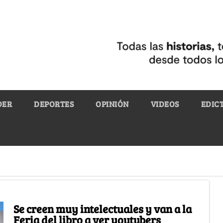
DER
DEPORTES
OPINIÓN
VIDEOS
EDIC
Se creen muy intelectuales y van a la
Feria del libro a ver youtubers