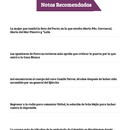
Notas Recomendadas
La mujer que tumbó la lista del Pacto, en la que estaba María Fda. Carrascal,
María del Mar Pizarro y “Lalis
Los opositores de Petro no tuvieron más opción que criticar la puerta por la que
entró a la Casa Blanca
Así encontraron el cuerpo del cura Camilo Torres, 60 años después de haber sido
escondido por un general del Ejército
Regresar a la radio para comentar fútbol, la solución de Iván Mejía para luchar
contra la depresión
La casona más de 100 años de la embajada de Colombia en Washington donde