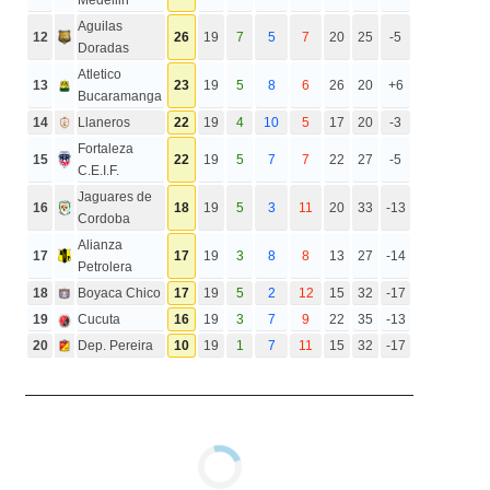
Aguilas
12
26
19
7
5
7
20
25
-5
Doradas
Atletico
13
23
19
5
8
6
26
20
+6
Bucaramanga
14
Llaneros
22
19
4
10
5
17
20
-3
Fortaleza
15
22
19
5
7
7
22
27
-5
C.E.I.F.
Jaguares de
16
18
19
5
3
11
20
33
-13
Cordoba
Alianza
17
17
19
3
8
8
13
27
-14
Petrolera
18
Boyaca Chico
17
19
5
2
12
15
32
-17
19
Cucuta
16
19
3
7
9
22
35
-13
20
Dep. Pereira
10
19
1
7
11
15
32
-17