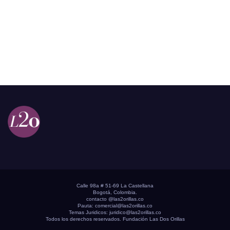
Calle 98a # 51-69 La Castellana
Bogotá, Colombia.
contacto @las2orillas.co
Pauta:
comercial@las2orillas.co
Temas Juridicos:
juridico@las2orillas.co
Todos los derechos reservados. Fundación Las Dos Orillas