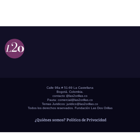
Calle 98a # 51-69 La Castellana
Bogotá, Colombia.
contacto @las2orillas.co
Pauta:
comercial@las2orillas.co
Temas Juridicos:
juridico@las2orillas.co
Todos los derechos reservados. Fundación Las Dos Orillas
¿Quiénes somos?
Política de Privacidad