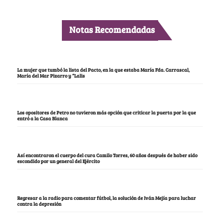
Notas Recomendadas
La mujer que tumbó la lista del Pacto, en la que estaba María Fda. Carrascal,
María del Mar Pizarro y “Lalis
Los opositores de Petro no tuvieron más opción que criticar la puerta por la que
entró a la Casa Blanca
Así encontraron el cuerpo del cura Camilo Torres, 60 años después de haber sido
escondido por un general del Ejército
Regresar a la radio para comentar fútbol, la solución de Iván Mejía para luchar
contra la depresión