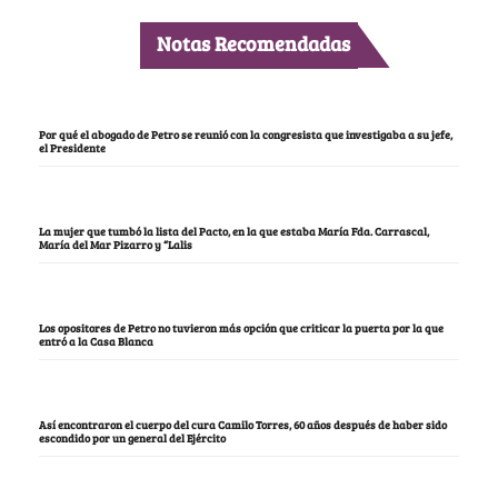
Notas Recomendadas
Por qué el abogado de Petro se reunió con la congresista que investigaba a su jefe,
el Presidente
La mujer que tumbó la lista del Pacto, en la que estaba María Fda. Carrascal,
María del Mar Pizarro y “Lalis
Los opositores de Petro no tuvieron más opción que criticar la puerta por la que
entró a la Casa Blanca
Así encontraron el cuerpo del cura Camilo Torres, 60 años después de haber sido
escondido por un general del Ejército