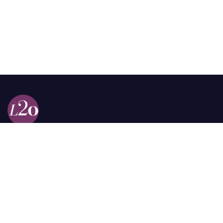
Calle 98a # 51-69 La Castellana
Bogotá, Colombia.
contacto @las2orillas.co
Pauta:
comercial@las2orillas.co
Temas Juridicos:
juridico@las2orillas.co
Todos los derechos reservados. Fundación Las Dos Orillas