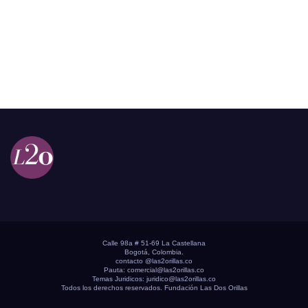
Calle 98a # 51-69 La Castellana
Bogotá, Colombia.
contacto @las2orillas.co
Pauta:
comercial@las2orillas.co
Temas Juridicos:
juridico@las2orillas.co
Todos los derechos reservados. Fundación Las Dos Orillas