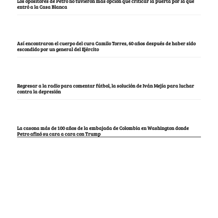
Los opositores de Petro no tuvieron más opción que criticar la puerta por la que
entró a la Casa Blanca
Así encontraron el cuerpo del cura Camilo Torres, 60 años después de haber sido
escondido por un general del Ejército
Regresar a la radio para comentar fútbol, la solución de Iván Mejía para luchar
contra la depresión
La casona más de 100 años de la embajada de Colombia en Washington donde
Petro afinó su cara a cara con Trump