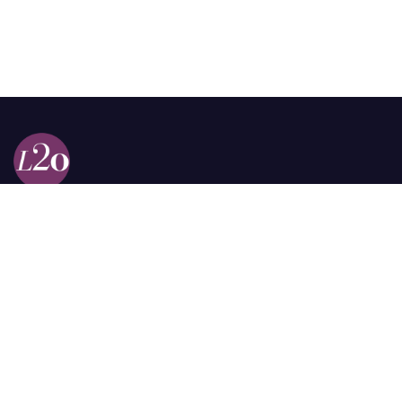
Calle 98a # 51-69 La Castellana
Bogotá, Colombia.
contacto @las2orillas.co
Pauta:
comercial@las2orillas.co
Temas Juridicos:
juridico@las2orillas.co
Todos los derechos reservados. Fundación Las Dos Orillas
¿Quiénes somos?
Política de Privacidad