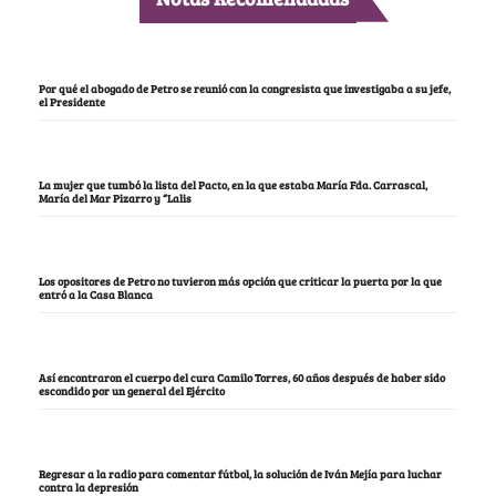
Por qué el abogado de Petro se reunió con la congresista que investigaba a su jefe,
el Presidente
La mujer que tumbó la lista del Pacto, en la que estaba María Fda. Carrascal,
María del Mar Pizarro y “Lalis
Los opositores de Petro no tuvieron más opción que criticar la puerta por la que
entró a la Casa Blanca
Así encontraron el cuerpo del cura Camilo Torres, 60 años después de haber sido
escondido por un general del Ejército
Regresar a la radio para comentar fútbol, la solución de Iván Mejía para luchar
contra la depresión