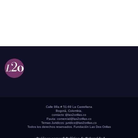
Calle 98a # 51-69 La Castellana
Bogotá, Colombia.
contacto @las2orillas.co
Pauta:
comercial@las2orillas.co
Temas Juridicos:
juridico@las2orillas.co
Todos los derechos reservados. Fundación Las Dos Orillas