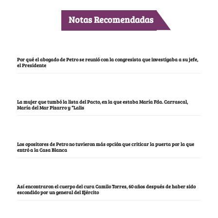
Notas Recomendadas
Por qué el abogado de Petro se reunió con la congresista que investigaba a su jefe,
el Presidente
La mujer que tumbó la lista del Pacto, en la que estaba María Fda. Carrascal,
María del Mar Pizarro y “Lalis
Los opositores de Petro no tuvieron más opción que criticar la puerta por la que
entró a la Casa Blanca
Así encontraron el cuerpo del cura Camilo Torres, 60 años después de haber sido
escondido por un general del Ejército