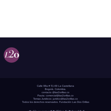
Calle 98a # 51-69 La Castellana
Bogotá, Colombia.
contacto @las2orillas.co
Pauta:
comercial@las2orillas.co
Temas Juridicos:
juridico@las2orillas.co
Todos los derechos reservados. Fundación Las Dos Orillas