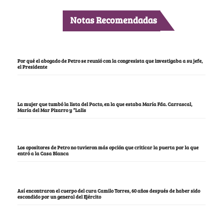
Notas Recomendadas
Por qué el abogado de Petro se reunió con la congresista que investigaba a su jefe,
el Presidente
La mujer que tumbó la lista del Pacto, en la que estaba María Fda. Carrascal,
María del Mar Pizarro y “Lalis
Los opositores de Petro no tuvieron más opción que criticar la puerta por la que
entró a la Casa Blanca
Así encontraron el cuerpo del cura Camilo Torres, 60 años después de haber sido
escondido por un general del Ejército