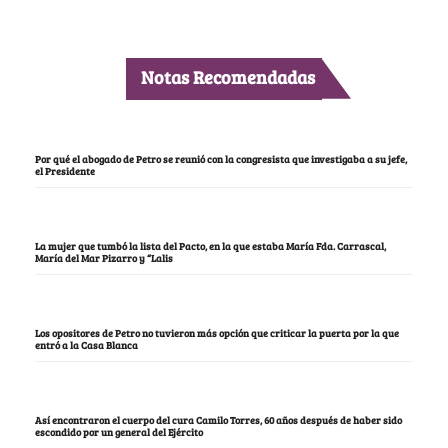
Notas Recomendadas
Por qué el abogado de Petro se reunió con la congresista que investigaba a su jefe,
el Presidente
La mujer que tumbó la lista del Pacto, en la que estaba María Fda. Carrascal,
María del Mar Pizarro y “Lalis
Los opositores de Petro no tuvieron más opción que criticar la puerta por la que
entró a la Casa Blanca
Así encontraron el cuerpo del cura Camilo Torres, 60 años después de haber sido
escondido por un general del Ejército