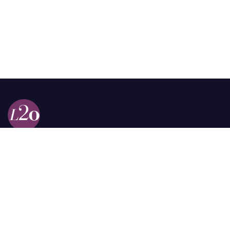
Calle 98a # 51-69 La Castellana
Bogotá, Colombia.
contacto @las2orillas.co
Pauta:
comercial@las2orillas.co
Temas Juridicos:
juridico@las2orillas.co
Todos los derechos reservados. Fundación Las Dos Orillas