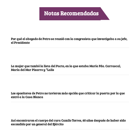
Notas Recomendadas
Por qué el abogado de Petro se reunió con la congresista que investigaba a su jefe,
el Presidente
La mujer que tumbó la lista del Pacto, en la que estaba María Fda. Carrascal,
María del Mar Pizarro y “Lalis
Los opositores de Petro no tuvieron más opción que criticar la puerta por la que
entró a la Casa Blanca
Así encontraron el cuerpo del cura Camilo Torres, 60 años después de haber sido
escondido por un general del Ejército