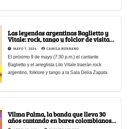
Las leyendas argentinas Baglietto y
Vitale: rock, tango y folclor de visita
en el Delia
MAYO 7, 2024
CAMILA BURBANO
El próximo 9 de mayo (7:30 p.m.) el cantante
Baglietto y el arreglista Lito Vitale traerán rock
argentino, folklore y tango a la Sala Delia Zapata
Vilma Palma, la banda que lleva 30
años cantando en bares colombianos y
ahora llenará el Movistar Arena