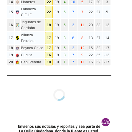
14
Llaneros
22
19
4
10
5
17
20
-3
Fortaleza
15
22
19
5
7
7
22
27
-5
C.E.I.F.
Jaguares de
16
18
19
5
3
11
20
33
-13
Cordoba
Alianza
17
17
19
3
8
8
13
27
-14
Petrolera
18
Boyaca Chico
17
19
5
2
12
15
32
-17
19
Cucuta
16
19
3
7
9
22
35
-13
20
Dep. Pereira
10
19
1
7
11
15
32
-17