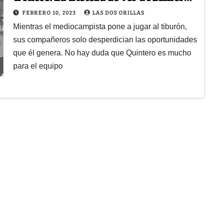
en un equipo como el Junior
FEBRERO 10, 2023
LAS DOS ORILLAS
Mientras el mediocampista pone a jugar al tiburón,
sus compañeros solo desperdician las oportunidades
que él genera. No hay duda que Quintero es mucho
para el equipo