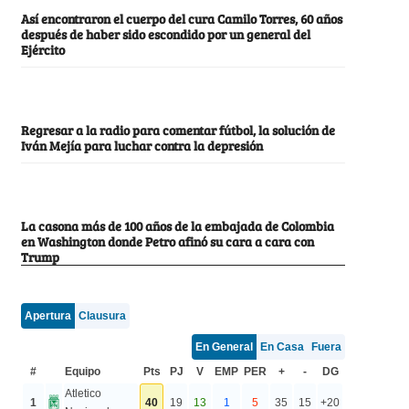
Así encontraron el cuerpo del cura Camilo Torres, 60 años
después de haber sido escondido por un general del
Ejército
Regresar a la radio para comentar fútbol, la solución de
Iván Mejía para luchar contra la depresión
La casona más de 100 años de la embajada de Colombia
en Washington donde Petro afinó su cara a cara con
Trump
Apertura
Clausura
En General
En Casa
Fuera
#
Equipo
Pts
PJ
V
EMP
PER
+
-
DG
Atletico
1
40
19
13
1
5
35
15
+20