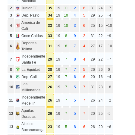
Nacional
2
Junior FC
35
19
11
2
6
31
24
+7
3
Dep. Pasto
34
19
10
4
5
29
25
+4
America de
4
33
19
10
3
6
25
15
+10
Cali
5
Once Caldas
33
19
8
9
2
31
22
+9
Deportes
6
31
19
8
7
4
27
17
+10
Tolima
Independiente
7
29
19
7
8
4
29
22
+7
Santa Fe
8
La Equidad
28
19
7
7
5
26
26
0
9
Dep. Cali
27
19
7
6
6
20
16
+4
Los
10
26
19
7
5
7
31
23
+8
Millionarios
Independiente
11
26
19
7
5
7
26
24
+2
Medellin
Aguilas
12
26
19
7
5
7
20
25
-5
Doradas
Atletico
13
23
19
5
8
6
26
20
+6
Bucaramanga