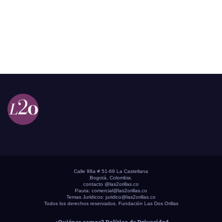
Calle 98a # 51-69 La Castellana
Bogotá, Colombia.
contacto @las2orillas.co
Pauta:
comercial@las2orillas.co
Temas Juridicos:
juridico@las2orillas.co
Todos los derechos reservados. Fundación Las Dos Orillas
¿Quiénes somos?
Política de Privacidad