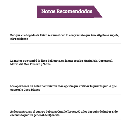
Notas Recomendadas
Por qué el abogado de Petro se reunió con la congresista que investigaba a su jefe,
el Presidente
La mujer que tumbó la lista del Pacto, en la que estaba María Fda. Carrascal,
María del Mar Pizarro y “Lalis
Los opositores de Petro no tuvieron más opción que criticar la puerta por la que
entró a la Casa Blanca
Así encontraron el cuerpo del cura Camilo Torres, 60 años después de haber sido
escondido por un general del Ejército