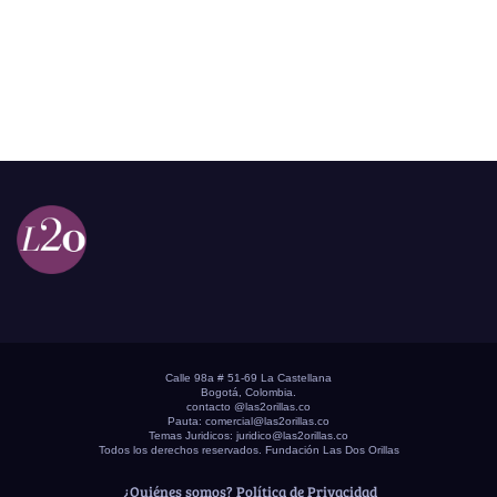
Calle 98a # 51-69 La Castellana
Bogotá, Colombia.
contacto @las2orillas.co
Pauta:
comercial@las2orillas.co
Temas Juridicos:
juridico@las2orillas.co
Todos los derechos reservados. Fundación Las Dos Orillas
¿Quiénes somos?
Política de Privacidad