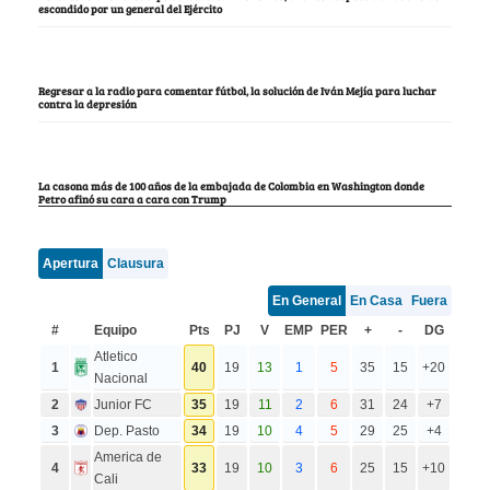
escondido por un general del Ejército
Regresar a la radio para comentar fútbol, la solución de Iván Mejía para luchar
contra la depresión
La casona más de 100 años de la embajada de Colombia en Washington donde
Petro afinó su cara a cara con Trump
Apertura
Clausura
En General
En Casa
Fuera
#
Equipo
Pts
PJ
V
EMP
PER
+
-
DG
Atletico
1
40
19
13
1
5
35
15
+20
Nacional
2
Junior FC
35
19
11
2
6
31
24
+7
3
Dep. Pasto
34
19
10
4
5
29
25
+4
America de
4
33
19
10
3
6
25
15
+10
Cali