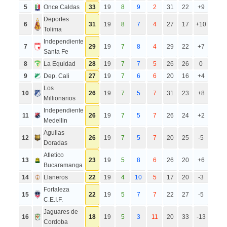
5
Once Caldas
33
19
8
9
2
31
22
+9
Deportes
6
31
19
8
7
4
27
17
+10
Tolima
Independiente
7
29
19
7
8
4
29
22
+7
Santa Fe
8
La Equidad
28
19
7
7
5
26
26
0
9
Dep. Cali
27
19
7
6
6
20
16
+4
Los
10
26
19
7
5
7
31
23
+8
Millionarios
Independiente
11
26
19
7
5
7
26
24
+2
Medellin
Aguilas
12
26
19
7
5
7
20
25
-5
Doradas
Atletico
13
23
19
5
8
6
26
20
+6
Bucaramanga
14
Llaneros
22
19
4
10
5
17
20
-3
Fortaleza
15
22
19
5
7
7
22
27
-5
C.E.I.F.
Jaguares de
16
18
19
5
3
11
20
33
-13
Cordoba