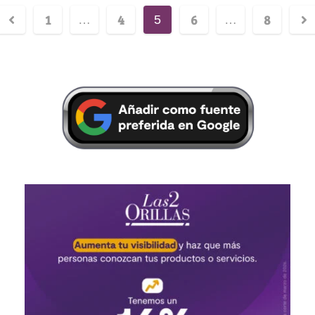
1
4
6
8
…
5
…