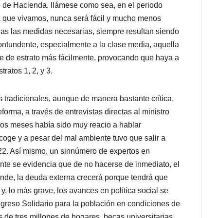
o de Hacienda, llámese como sea, en el periodo
ria que vivamos, nunca será fácil y mucho menos
das las medidas necesarias, siempre resultan siendo
ontundente, especialmente a la clase media, aquella
se de estrato más fácilmente, provocando que haya a
ratos 1, 2, y 3.
tradicionales, aunque de manera bastante crítica,
forma, a través de entrevistas directas al ministro
imos meses había sido muy reacio a hablar
coge y a pesar del mal ambiente tuvo que salir a
022. Así mismo, un sinnúmero de expertos en
te se evidencia que de no hacerse de inmediato, el
nde, la deuda externa crecerá porque tendrá que
y, lo más grave, los avances en política social se
ngreso Solidario para la población en condiciones de
e tres millones de hogares, becas universitarias