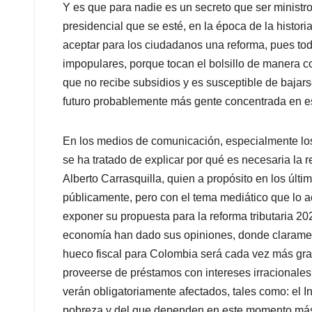
Y es que para nadie es un secreto que ser ministr
presidencial que se esté, en la época de la histo
aceptar para los ciudadanos una reforma, pues to
impopulares, porque tocan el bolsillo de manera c
que no recibe subsidios y es susceptible de bajar
futuro probablemente más gente concentrada en est
En los medios de comunicación, especialmente los 
se ha tratado de explicar por qué es necesaria la re
Alberto Carrasquilla, quien a propósito en los últ
públicamente, pero con el tema mediático que lo a
exponer su propuesta para la reforma tributaria 2
economía han dado sus opiniones, donde claramen
hueco fiscal para Colombia será cada vez más gra
proveerse de préstamos con intereses irracionales 
verán obligatoriamente afectados, tales como: el I
pobreza y del que dependen en este momento más d