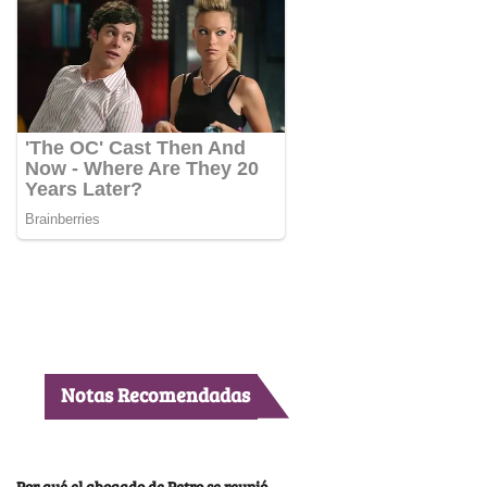
Notas Recomendadas
Por qué el abogado de Petro se reunió