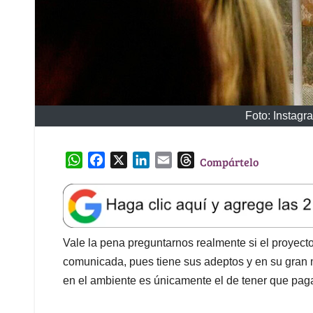
Foto: Instag
W
F
X
L
E
T
Compártelo
h
a
i
m
h
a
c
n
a
r
t
e
k
i
e
s
b
e
l
a
A
o
d
d
Vale la pena preguntarnos realmente si el proyecto
p
o
I
s
comunicada, pues tiene sus adeptos y en su gran 
p
k
n
en el ambiente es únicamente el de tener que pag