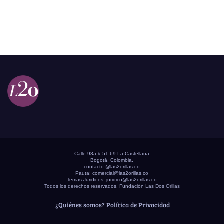
Calle 98a # 51-69 La Castellana
Bogotá, Colombia.
contacto @las2orillas.co
Pauta:
comercial@las2orillas.co
Temas Juridicos:
juridico@las2orillas.co
Todos los derechos reservados. Fundación Las Dos Orillas
¿Quiénes somos?
Política de Privacidad