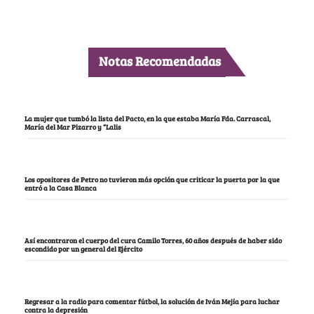
Notas Recomendadas
La mujer que tumbó la lista del Pacto, en la que estaba María Fda. Carrascal,
María del Mar Pizarro y “Lalis
Los opositores de Petro no tuvieron más opción que criticar la puerta por la que
entró a la Casa Blanca
Así encontraron el cuerpo del cura Camilo Torres, 60 años después de haber sido
escondido por un general del Ejército
Regresar a la radio para comentar fútbol, la solución de Iván Mejía para luchar
contra la depresión