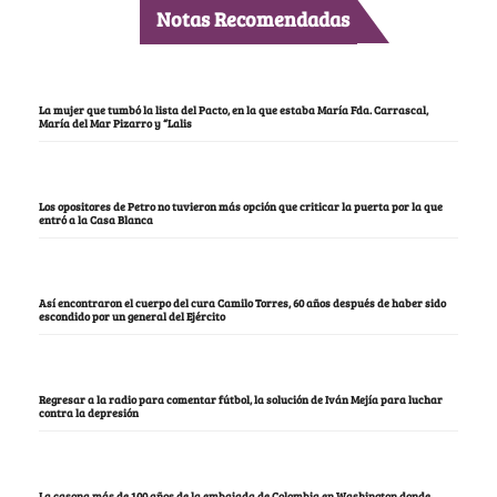
Notas Recomendadas
La mujer que tumbó la lista del Pacto, en la que estaba María Fda. Carrascal,
María del Mar Pizarro y “Lalis
Los opositores de Petro no tuvieron más opción que criticar la puerta por la que
entró a la Casa Blanca
Así encontraron el cuerpo del cura Camilo Torres, 60 años después de haber sido
escondido por un general del Ejército
Regresar a la radio para comentar fútbol, la solución de Iván Mejía para luchar
contra la depresión
La casona más de 100 años de la embajada de Colombia en Washington donde