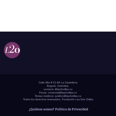
Calle 98a # 51-69 La Castellana
Bogotá, Colombia.
contacto @las2orillas.co
Pauta:
comercial@las2orillas.co
Temas Juridicos:
juridico@las2orillas.co
Todos los derechos reservados. Fundación Las Dos Orillas
¿Quiénes somos?
Política de Privacidad