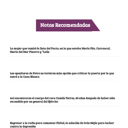
Notas Recomendadas
La mujer que tumbó la lista del Pacto, en la que estaba María Fda. Carrascal,
María del Mar Pizarro y “Lalis
Los opositores de Petro no tuvieron más opción que criticar la puerta por la que
entró a la Casa Blanca
Así encontraron el cuerpo del cura Camilo Torres, 60 años después de haber sido
escondido por un general del Ejército
Regresar a la radio para comentar fútbol, la solución de Iván Mejía para luchar
contra la depresión