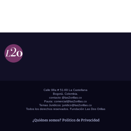
Calle 98a # 51-69 La Castellana
Bogotá, Colombia.
contacto @las2orillas.co
Pauta:
comercial@las2orillas.co
Temas Juridicos:
juridico@las2orillas.co
Todos los derechos reservados. Fundación Las Dos Orillas
¿Quiénes somos?
Política de Privacidad