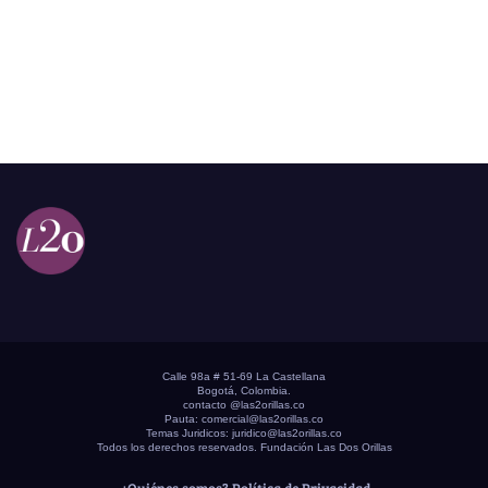
Calle 98a # 51-69 La Castellana
Bogotá, Colombia.
contacto @las2orillas.co
Pauta:
comercial@las2orillas.co
Temas Juridicos:
juridico@las2orillas.co
Todos los derechos reservados. Fundación Las Dos Orillas