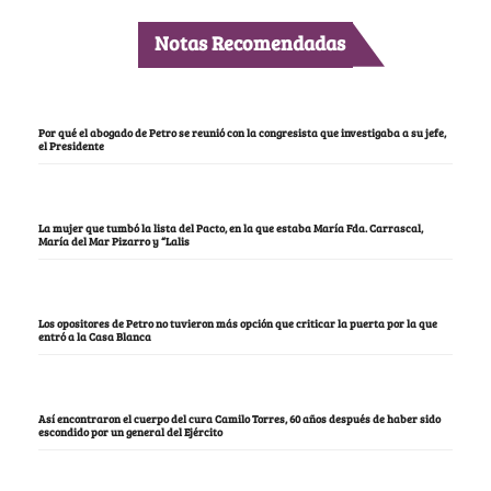
Notas Recomendadas
Por qué el abogado de Petro se reunió con la congresista que investigaba a su jefe,
el Presidente
La mujer que tumbó la lista del Pacto, en la que estaba María Fda. Carrascal,
María del Mar Pizarro y “Lalis
Los opositores de Petro no tuvieron más opción que criticar la puerta por la que
entró a la Casa Blanca
Así encontraron el cuerpo del cura Camilo Torres, 60 años después de haber sido
escondido por un general del Ejército