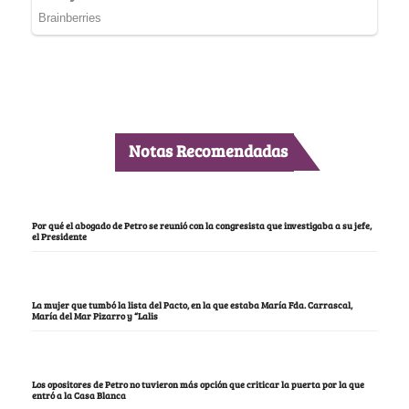
Notas Recomendadas
Por qué el abogado de Petro se reunió con la congresista que investigaba a su jefe,
el Presidente
La mujer que tumbó la lista del Pacto, en la que estaba María Fda. Carrascal,
María del Mar Pizarro y “Lalis
Los opositores de Petro no tuvieron más opción que criticar la puerta por la que
entró a la Casa Blanca