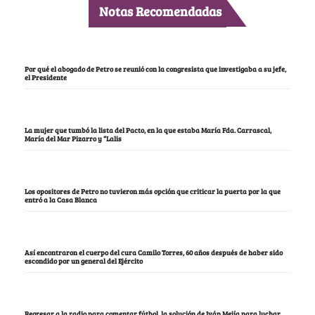
Notas Recomendadas
Por qué el abogado de Petro se reunió con la congresista que investigaba a su jefe,
el Presidente
La mujer que tumbó la lista del Pacto, en la que estaba María Fda. Carrascal,
María del Mar Pizarro y “Lalis
Los opositores de Petro no tuvieron más opción que criticar la puerta por la que
entró a la Casa Blanca
Así encontraron el cuerpo del cura Camilo Torres, 60 años después de haber sido
escondido por un general del Ejército
Regresar a la radio para comentar fútbol, la solución de Iván Mejía para luchar