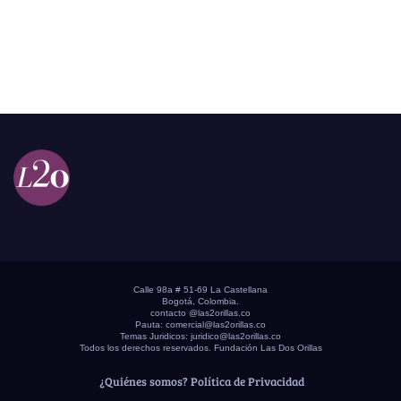
Calle 98a # 51-69 La Castellana
Bogotá, Colombia.
contacto @las2orillas.co
Pauta:
comercial@las2orillas.co
Temas Juridicos:
juridico@las2orillas.co
Todos los derechos reservados. Fundación Las Dos Orillas
¿Quiénes somos?
Política de Privacidad