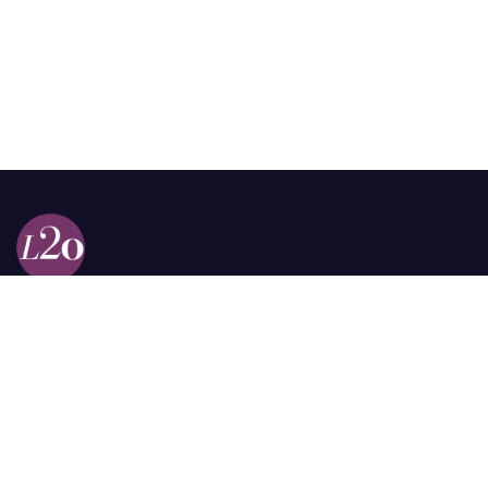
Calle 98a # 51-69 La Castellana
Bogotá, Colombia.
contacto @las2orillas.co
Pauta:
comercial@las2orillas.co
Temas Juridicos:
juridico@las2orillas.co
Todos los derechos reservados. Fundación Las Dos Orillas