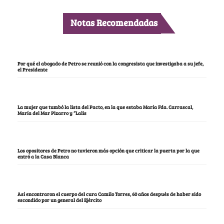
Notas Recomendadas
Por qué el abogado de Petro se reunió con la congresista que investigaba a su jefe,
el Presidente
La mujer que tumbó la lista del Pacto, en la que estaba María Fda. Carrascal,
María del Mar Pizarro y “Lalis
Los opositores de Petro no tuvieron más opción que criticar la puerta por la que
entró a la Casa Blanca
Así encontraron el cuerpo del cura Camilo Torres, 60 años después de haber sido
escondido por un general del Ejército