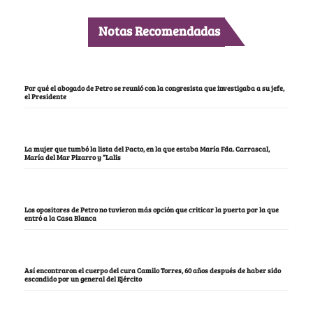
Notas Recomendadas
Por qué el abogado de Petro se reunió con la congresista que investigaba a su jefe,
el Presidente
La mujer que tumbó la lista del Pacto, en la que estaba María Fda. Carrascal,
María del Mar Pizarro y “Lalis
Los opositores de Petro no tuvieron más opción que criticar la puerta por la que
entró a la Casa Blanca
Así encontraron el cuerpo del cura Camilo Torres, 60 años después de haber sido
escondido por un general del Ejército