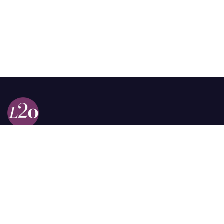
Calle 98a # 51-69 La Castellana
Bogotá, Colombia.
contacto @las2orillas.co
Pauta:
comercial@las2orillas.co
Temas Juridicos:
juridico@las2orillas.co
Todos los derechos reservados. Fundación Las Dos Orillas