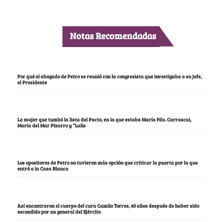
Notas Recomendadas
Por qué el abogado de Petro se reunió con la congresista que investigaba a su jefe,
el Presidente
La mujer que tumbó la lista del Pacto, en la que estaba María Fda. Carrascal,
María del Mar Pizarro y “Lalis
Los opositores de Petro no tuvieron más opción que criticar la puerta por la que
entró a la Casa Blanca
Así encontraron el cuerpo del cura Camilo Torres, 60 años después de haber sido
escondido por un general del Ejército