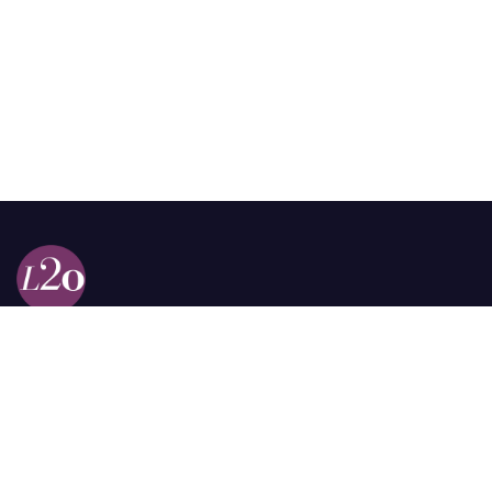
Calle 98a # 51-69 La Castellana
Bogotá, Colombia.
contacto @las2orillas.co
Pauta:
comercial@las2orillas.co
Temas Juridicos:
juridico@las2orillas.co
Todos los derechos reservados. Fundación Las Dos Orillas