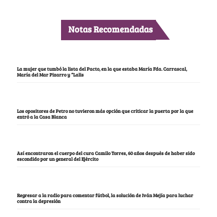
Notas Recomendadas
La mujer que tumbó la lista del Pacto, en la que estaba María Fda. Carrascal,
María del Mar Pizarro y “Lalis
Los opositores de Petro no tuvieron más opción que criticar la puerta por la que
entró a la Casa Blanca
Así encontraron el cuerpo del cura Camilo Torres, 60 años después de haber sido
escondido por un general del Ejército
Regresar a la radio para comentar fútbol, la solución de Iván Mejía para luchar
contra la depresión