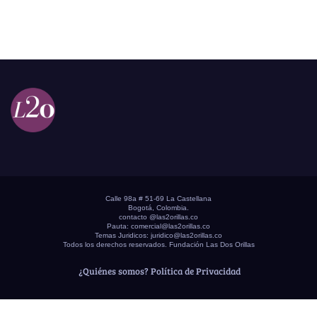
Calle 98a # 51-69 La Castellana
Bogotá, Colombia.
contacto @las2orillas.co
Pauta:
comercial@las2orillas.co
Temas Juridicos:
juridico@las2orillas.co
Todos los derechos reservados. Fundación Las Dos Orillas
¿Quiénes somos?
Política de Privacidad