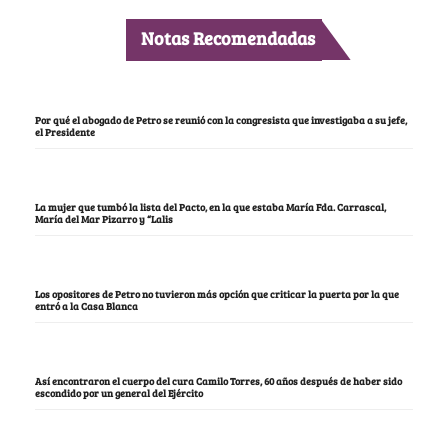
Notas Recomendadas
Por qué el abogado de Petro se reunió con la congresista que investigaba a su jefe,
el Presidente
La mujer que tumbó la lista del Pacto, en la que estaba María Fda. Carrascal,
María del Mar Pizarro y “Lalis
Los opositores de Petro no tuvieron más opción que criticar la puerta por la que
entró a la Casa Blanca
Así encontraron el cuerpo del cura Camilo Torres, 60 años después de haber sido
escondido por un general del Ejército