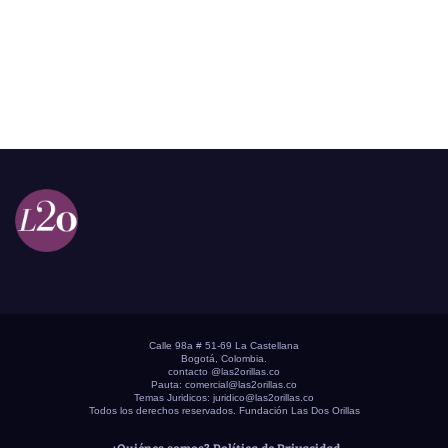
Calle 98a # 51-69 La Castellana
Bogotá, Colombia.
contacto @las2orillas.co
Pauta:
comercial@las2orillas.co
Temas Juridicos:
juridico@las2orillas.co
Todos los derechos reservados. Fundación Las Dos Orillas
¿Quiénes somos?
Política de Privacidad