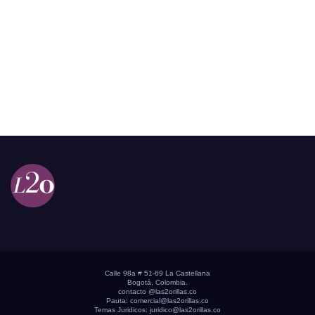
Calle 98a # 51-69 La Castellana
Bogotá, Colombia.
contacto @las2orillas.co
Pauta:
comercial@las2orillas.co
Temas Juridicos:
juridico@las2orillas.co